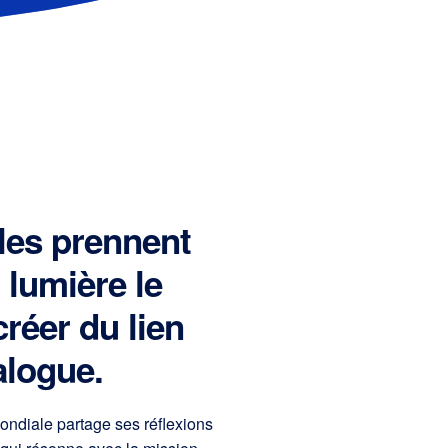
les prennent
 lumière le
créer du lien
alogue.
diale partage ses réflexions