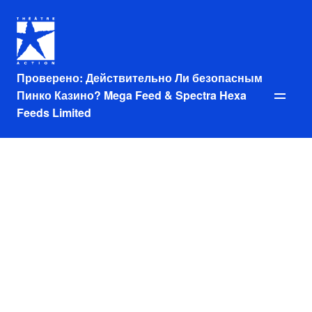
Проверено: Действительно Ли безопасным
Пинко Казино? Mega Feed & Spectra Hexa
Feeds Limited