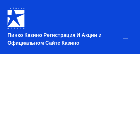
Пинко Казино Регистрация И Акции и
Официальном Сайте Казино