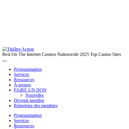
Best On The Internet Casinos Nationwide 2025 Top Casino Sites
Programmation
Services
Ressources
À propos
FAIRE UN DON
Nouvelles
Devenir membre
Répertoire des membres
Programmation
Services
Ressources